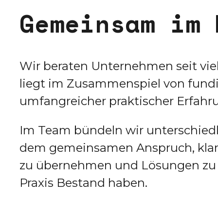
G
e
m
e
i
n
s
a
m
i
m
Wir beraten Unternehmen seit viel
liegt im Zusammenspiel von fundie
umfangreicher praktischer Erfahr
Im Team bündeln wir unterschiedl
dem gemeinsamen Anspruch, klare
zu übernehmen und Lösungen zu en
Praxis Bestand haben.