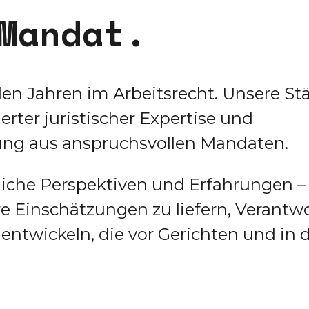
M
a
n
d
a
t
.
en Jahren im Arbeitsrecht. Unsere St
rter juristischer Expertise und
ung aus anspruchsvollen Mandaten.
iche Perspektiven und Erfahrungen –
 Einschätzungen zu liefern, Verantw
twickeln, die vor Gerichten und in 