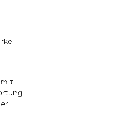
ärke
 mit
ortung
der