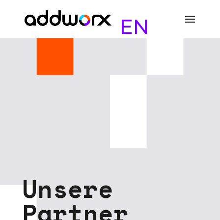
EN
U
n
s
e
r
e
P
a
r
t
n
e
r