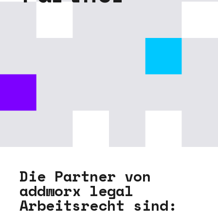
D
i
e
P
a
r
t
n
e
r
v
o
n
a
d
d
w
o
r
x
l
e
g
a
l
A
r
b
e
i
t
s
r
e
c
h
t
s
i
n
d
: