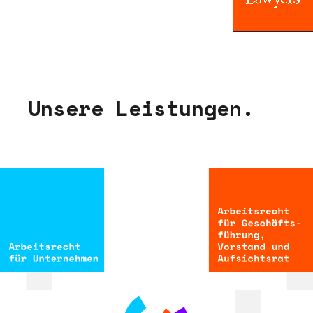
U
n
s
e
r
e
L
e
i
s
t
u
n
g
e
n
.