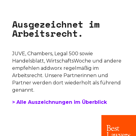
A
u
s
g
e
z
e
i
c
h
n
e
t
i
m
A
r
b
e
i
t
s
r
e
c
h
t
.
JUVE, Chambers, Legal 500 sowie
Handelsblatt, WirtschaftsWoche und andere
empfehlen addworx regelmäßig im
Arbeitsrecht. Unsere Partnerinnen und
Partner werden dort wiederholt als führend
genannt.
> Alle Auszeichnungen im Überblick
Video Player