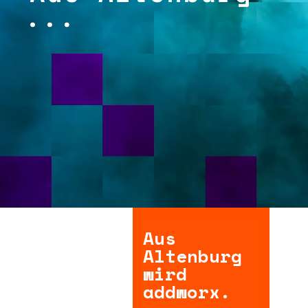
Aus
Altenburg
wird
addworx.