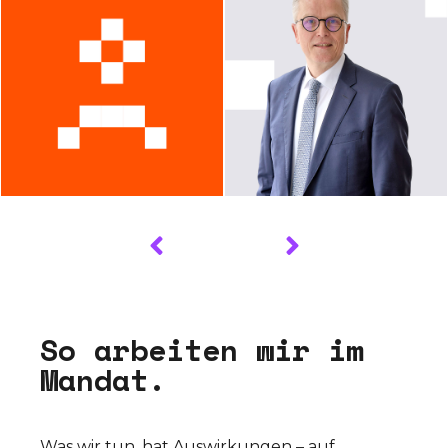
S
o
a
r
b
e
i
t
e
n
w
i
r
i
m
M
a
n
d
a
t
.
Was wir tun, hat Auswirkungen – auf