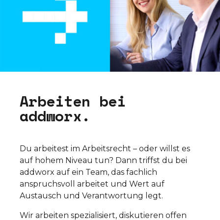
A
r
b
e
i
t
e
n
b
e
i
a
d
d
w
o
r
x
.
Du arbeitest im Arbeitsrecht – oder willst es
auf hohem Niveau tun? Dann triffst du bei
addworx auf ein Team, das fachlich
anspruchsvoll arbeitet und Wert auf
Austausch und Verantwortung legt.
Wir arbeiten spezialisiert, diskutieren offen