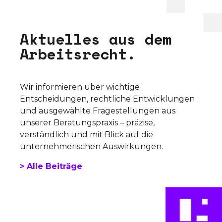
A
k
t
u
e
l
l
e
s
a
u
s
d
e
m
A
r
b
e
i
t
s
r
e
c
h
t
.
Wir informieren über wichtige
Entscheidungen, rechtliche Entwicklungen
und ausgewählte Fragestellungen aus
unserer Beratungspraxis – präzise,
verständlich und mit Blick auf die
unternehmerischen Auswirkungen.
> Alle Beiträge