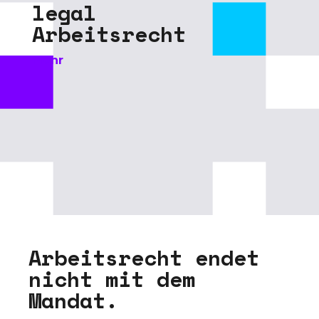
l
e
g
a
l
A
r
b
e
i
t
s
r
e
c
h
t
Mehr
A
r
b
e
i
t
s
r
e
c
h
t
e
n
d
e
t
n
i
c
h
t
m
i
t
d
e
m
M
a
n
d
a
t
.