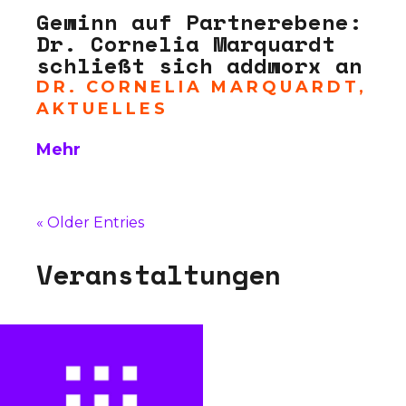
Gewinn auf Partnerebene:
Dr. Cornelia Marquardt
schließt sich addworx an
DR. CORNELIA MARQUARDT
,
AKTUELLES
Mehr
« Older Entries
V
e
r
a
n
s
t
a
l
t
u
n
g
e
n