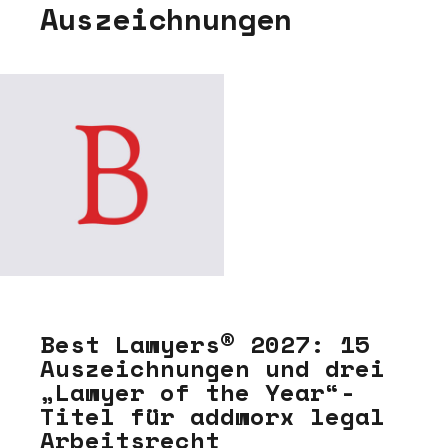
A
u
s
z
e
i
c
h
n
u
n
g
e
n
Best Lawyers® 2027: 15
Auszeichnungen und drei
„Lawyer of the Year“-
Titel für addworx legal
Arbeitsrecht