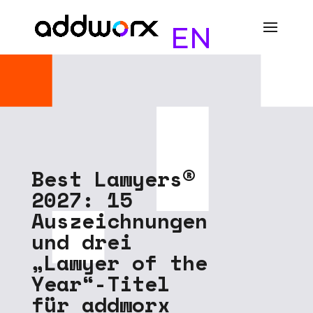
EN
B
e
s
t
L
a
w
y
e
r
s
®
2
0
2
7
:
1
5
A
u
s
z
e
i
c
h
n
u
n
g
e
n
u
n
d
d
r
e
i
„
L
a
w
y
e
r
o
f
t
h
e
Y
e
a
r
“
-
T
i
t
e
l
f
ü
r
a
d
d
w
o
r
x