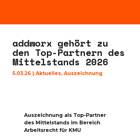
a
d
d
w
o
r
x
g
e
h
ö
r
t
z
u
d
e
n
T
o
p
-
P
a
r
t
n
e
r
n
d
e
s
M
i
t
t
e
l
s
t
a
n
d
s
2
0
2
6
5.03.26
|
Aktuelles
,
Auszeichnung
Auszeichnung als Top-Partner
des Mittelstands im Bereich
Arbeitsrecht für KMU