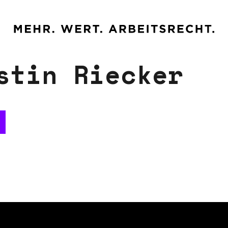
s
t
i
n
R
i
e
c
k
e
r