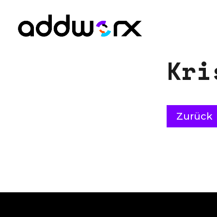
K
r
i
Zurück