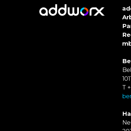
ad
Ar
Pa
Re
m
Be
Be
101
T +
be
Ha
Ne