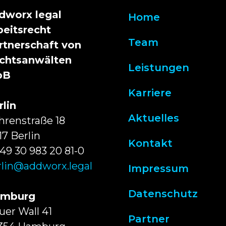
dworx legal
Home
beitsrecht
Team
rtnerschaft von
chtsanwälten
Leistungen
bB
Karriere
rlin
Aktuelles
hrenstraße 18
17 Berlin
Kontakt
49 30 983 20 81-0
rlin@addworx.legal
Impressum
Datenschutz
mburg
uer Wall 41
Partner