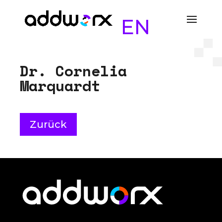
EN
D
r
.
C
o
r
n
e
l
i
a
M
a
r
q
u
a
r
d
t
Zurück