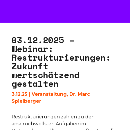
0
3
.
1
2
.
2
0
2
5
–
W
e
b
i
n
a
r
:
R
e
s
t
r
u
k
t
u
r
i
e
r
u
n
g
e
n
:
Z
u
k
u
n
f
t
w
e
r
t
s
c
h
ä
t
z
e
n
d
g
e
s
t
a
l
t
e
n
3.12.25
|
Veranstaltung
,
Dr. Marc
Spielberger
Restrukturierungen zählen zu den
anspruchsvollsten Aufgaben im