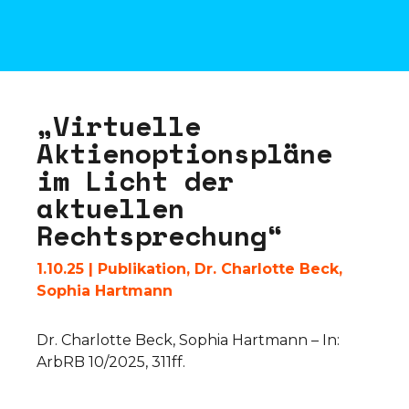
„
V
i
r
t
u
e
l
l
e
A
k
t
i
e
n
o
p
t
i
o
n
s
p
l
ä
n
e
i
m
L
i
c
h
t
d
e
r
a
k
t
u
e
l
l
e
n
R
e
c
h
t
s
p
r
e
c
h
u
n
g
“
1.10.25
|
Publikation
,
Dr. Charlotte Beck
,
Sophia Hartmann
Dr. Charlotte Beck, Sophia Hartmann – In:
ArbRB 10/2025, 311ff.