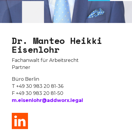
D
r
.
M
a
n
t
e
o
H
e
i
k
k
i
E
i
s
e
n
l
o
h
r
Fachanwalt für Arbeitsrecht
Partner
Büro Berlin
T +49 30 983 20 81-36
F +49 30 983 20 81-50
m.eisenlohr@addworx.legal