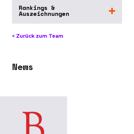
Rankings &
Auszeichnungen
< Zurück zum Team
N
e
w
s