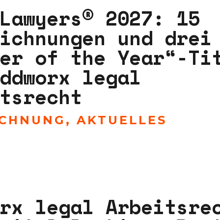
Lawyers® 2027: 15
ichnungen und drei
er of the Year“-Ti
ddworx legal
tsrecht
ICHNUNG
,
AKTUELLES
rx legal Arbeitsre