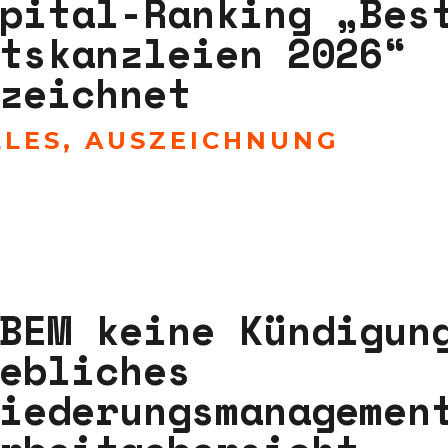
pital-Ranking „Bes
tskanzleien 2026“
zeichnet
LLES
,
AUSZEICHNUNG
BEM keine Kündigun
ebliches
iederungsmanagemen