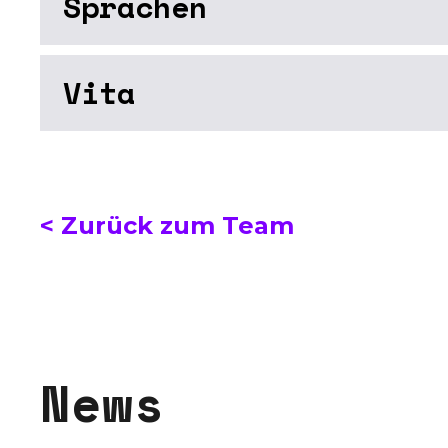
Sprachen
Vita
< Zurück zum Team
N
e
w
s