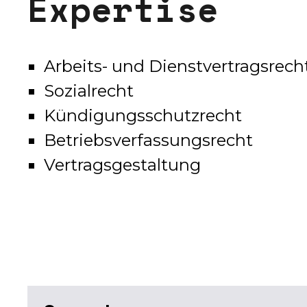
E
x
p
e
r
t
i
s
e
Arbeits- und Dienstvertragsrech
Sozialrecht
Kündigungsschutzrecht
Betriebsverfassungsrecht
Vertragsgestaltung