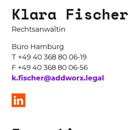
K
l
a
r
a
F
i
s
c
h
e
r
Rechtsanwältin
Büro Hamburg
T +49 40 368 80 06-19
F +49 40 368 80 06-56
k.fischer@addworx.legal