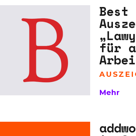
Best 
Ausze
„Lawy
für a
Arbei
AUSZE
Mehr
addwo